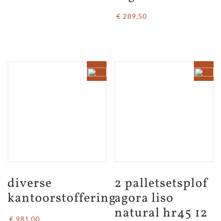
€ 289,50
diverse 
2 palletsetsplof 
kantoorstoffering
agora liso 
natural hr45 12 
€ 981,00