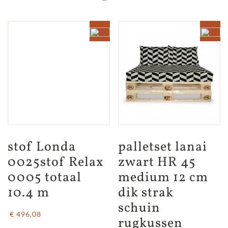
en
bloempot
zoals
besproken
aantal
stof Londa 
palletset lanai 
0025stof Relax 
zwart HR 45 
0005 totaal 
medium 12 cm 
10.4 m
dik strak 
schuin 
€ 496,08
rugkussen