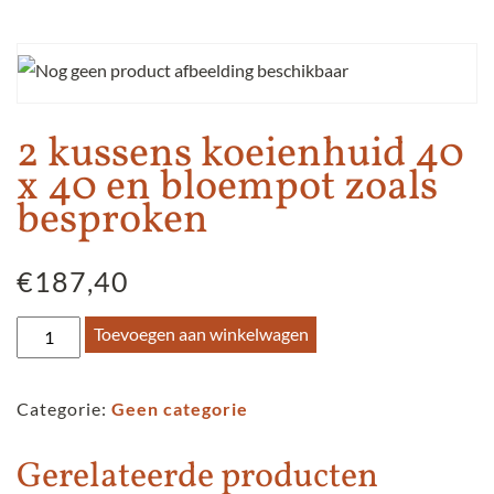
2 kussens koeienhuid 40
x 40 en bloempot zoals
besproken
€
187,40
2
Toevoegen aan winkelwagen
kussens
koeienhuid
Categorie:
Geen categorie
40
x
Gerelateerde producten
40