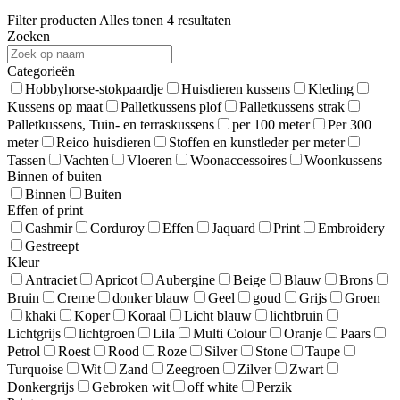
Filter producten
Alles tonen 4 resultaten
Zoeken
Categorieën
Hobbyhorse-stokpaardje
Huisdieren kussens
Kleding
Kussens op maat
Palletkussens plof
Palletkussens strak
Palletkussens, Tuin- en terraskussens
per 100 meter
Per 300
meter
Reico huisdieren
Stoffen en kunstleder per meter
Tassen
Vachten
Vloeren
Woonaccessoires
Woonkussens
Binnen of buiten
Binnen
Buiten
Effen of print
Cashmir
Corduroy
Effen
Jaquard
Print
Embroidery
Gestreept
Kleur
Antraciet
Apricot
Aubergine
Beige
Blauw
Brons
Bruin
Creme
donker blauw
Geel
goud
Grijs
Groen
khaki
Koper
Koraal
Licht blauw
lichtbruin
Lichtgrijs
lichtgroen
Lila
Multi Colour
Oranje
Paars
Petrol
Roest
Rood
Roze
Silver
Stone
Taupe
Turquoise
Wit
Zand
Zeegroen
Zilver
Zwart
Donkergrijs
Gebroken wit
off white
Perzik