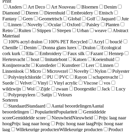
Print
Anders
Art Deco
Art Nouveau
Bloemen
Denim
Diamond
Dieren
Dierenhuid
Embroidery
Etnisch
Fantasy
Geen
Geometrisch
Global
Golf
Jaquard
Jute
Linnen
Novelty
Ocular
Oxford
Paisley
Planten
Retro
Ruiten
Stippen
Strepen
Urban
weave
Abstract
Materiaal
100% acryl dralon
100% PET Recycled
Acryl
bouclé
Chenille
Denim
Donna glans lurex
Dralon
Ecological
cork kurk
Ella
Embroidery
Faux silk
Fazant
Hennep
Hertenvacht
hout
Imitatiebont
Katoen
Koeienhuid
Konijnenvacht
Kunstleder
Kunstleer
Leer
Linnen
Linnenlook
Micro
Microvezel
Novelty
Nylon
Polyester
Polyvinylchloride
PU
PVC
Rayon
schapenvacht
Suede
Velvet
Vinyl
Vinyl acrylic
Viscose
vos
wildzwijn
Wol
Zijde
zwaan
Doorgestikt
Jack
Lucy
Polypropyleen
Satijn
Velours
Sorteren
Standaard
Standaard
Aantal beoordelingen
Aantal
beoordelingen
Populariteit
Populariteit
Gemiddelde
score
Gemiddelde score
Nieuwheid
Nieuwheid
Prijs: laag naar
hoog
Prijs: laag naar hoog
Prijs: hoog naar laag
Prijs: hoog naar
laag
Willekeurige producten
Willekeurige producten
Product