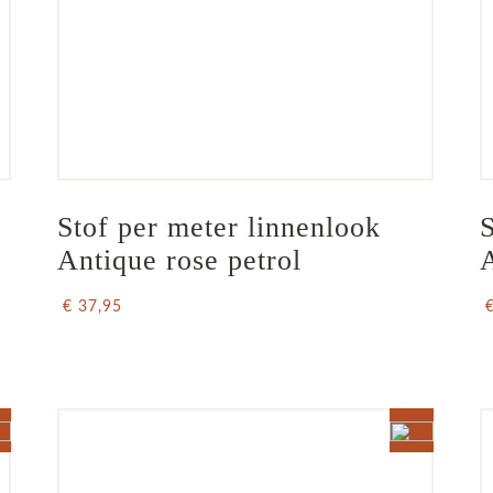
Stof per meter linnenlook  
S
Antique rose petrol
A
€ 37,95