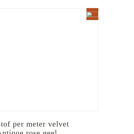
tof per meter velvet 
ntique rose geel