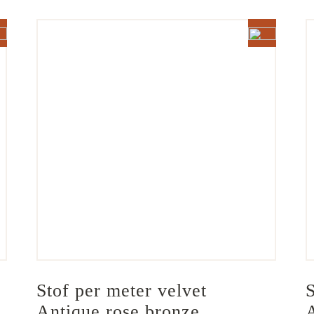
Stof per meter velvet 
S
Antique rose bronze
A