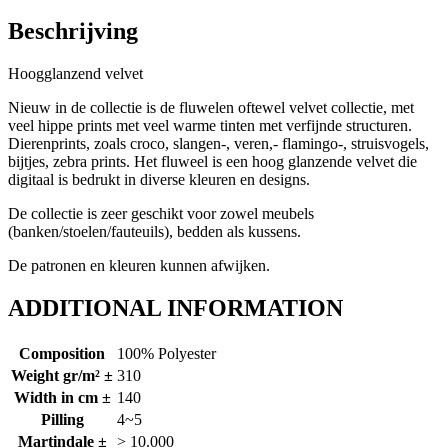
Beschrijving
Hoogglanzend velvet
Nieuw in de collectie is de fluwelen oftewel velvet collectie, met
veel hippe prints met veel warme tinten met verfijnde structuren.
Dierenprints, zoals croco, slangen-, veren,- flamingo-, struisvogels,
bijtjes, zebra prints. Het fluweel is een hoog glanzende velvet die
digitaal is bedrukt in diverse kleuren en designs.
De collectie is zeer geschikt voor zowel meubels
(banken/stoelen/fauteuils), bedden als kussens.
De patronen en kleuren kunnen afwijken.
ADDITIONAL INFORMATION
Composition
100% Polyester
Weight gr/m² ±
310
Width in cm ±
140
Pilling
4~5
Martindale ±
> 10.000