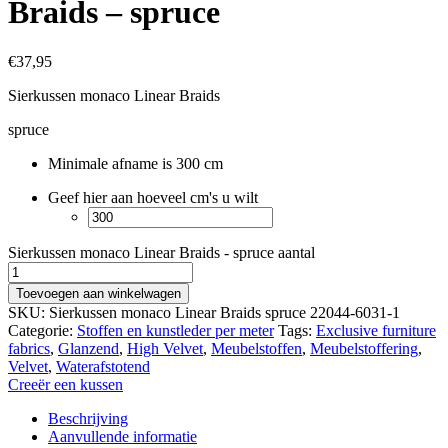
Braids – spruce
€
37,95
Sierkussen monaco Linear Braids
spruce
Minimale afname is 300 cm
Geef hier aan hoeveel cm's u wilt
Sierkussen monaco Linear Braids - spruce aantal
Toevoegen aan winkelwagen
SKU:
Sierkussen monaco Linear Braids spruce 22044-6031-1
Categorie:
Stoffen en kunstleder per meter
Tags:
Exclusive furniture
fabrics
,
Glanzend
,
High Velvet
,
Meubelstoffen
,
Meubelstoffering
,
Velvet
,
Waterafstotend
Creeër een kussen
Beschrijving
Aanvullende informatie