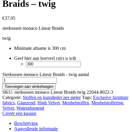
Braids – twig
€
37,95
sierkussen monaco Linear Braids
twig
Minimale afname is 300 cm
Geef hier aan hoeveel cm's u wilt
Sierkussen monaco Linear Braids - twig aantal
Toevoegen aan winkelwagen
SKU:
sierkussen monaco Linear Braids twig 22044-8022-3
Categorie:
Stoffen en kunstleder per meter
Tags:
Exclusive furniture
fabrics
,
Glanzend
,
High Velvet
,
Meubelstoffen
,
Meubelstoffering
,
Velvet
,
Waterafstotend
Creeër een kussen
Beschrijving
Aanvullende informatie