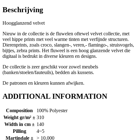
Beschrijving
Hoogglanzend velvet
Nieuw in de collectie is de fluwelen oftewel velvet collectie, met
veel hippe prints met veel warme tinten met verfijnde structuren.
Dierenprints, zoals croco, slangen-, veren,- flamingo-, struisvogels,
bijtjes, zebra prints. Het fluweel is een hoog glanzende velvet die
digitaal is bedrukt in diverse kleuren en designs.
De collectie is zeer geschikt voor zowel meubels
(banken/stoelen/fauteuils), bedden als kussens.
De patronen en kleuren kunnen afwijken.
ADDITIONAL INFORMATION
Composition
100% Polyester
Weight gr/m² ±
310
Width in cm ±
140
Pilling
4~5
Martindale ±
> 10.000