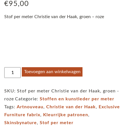
€
95,00
Stof per meter Christie van der Haak, groen – roze
Stof
Toevoegen aan winkelwagen
per
meter
SKU:
Stof per meter Christie van der Haak, groen -
Christie
roze
Categorie:
Stoffen en kunstleder per meter
van
Tags:
Artnouveau
,
Christie van der Haak
,
Exclusive
der
Furniture fabrix
,
Kleurrijke patronen
,
Haak,
Skinsbynature
,
Stof per meter
groen