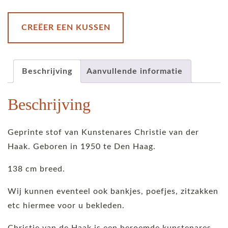
-
roze
CREËER EEN KUSSEN
aantal
Beschrijving
Aanvullende informatie
Beschrijving
Geprinte stof van Kunstenares Christie van der
Haak. Geboren in 1950 te Den Haag.
138 cm breed.
Wij kunnen eventeel ook bankjes, poefjes, zitzakken
etc hiermee voor u bekleden.
Christie van de Haak is een beroemde kunstenares