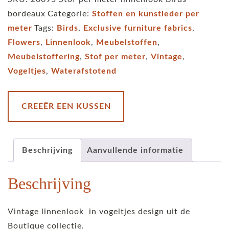
linnenlook
bordeaux
Categorie:
Stoffen en kunstleder per
Birds
meter
Tags:
Birds
,
Exclusive furniture fabrics
,
bordeaux
Flowers
,
Linnenlook
,
Meubelstoffen
,
aantal
Meubelstoffering
,
Stof per meter
,
Vintage
,
Vogeltjes
,
Waterafstotend
CREEËR EEN KUSSEN
Beschrijving
Aanvullende informatie
Beschrijving
Vintage linnenlook in vogeltjes design uit de
Boutique collectie.