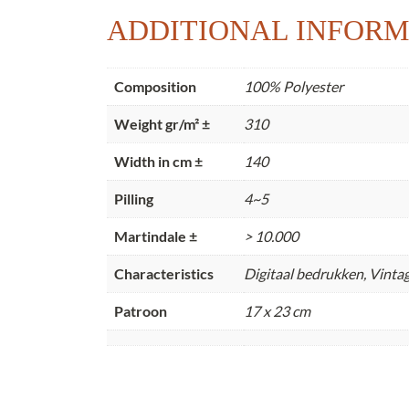
ADDITIONAL INFORM
Composition
100% Polyester
Weight gr/m² ±
310
Width in cm ±
140
Pilling
4~5
Martindale ±
> 10.000
Characteristics
Digitaal bedrukken, Vintag
Patroon
17 x 23 cm