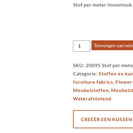
Stof per meter linnenlook 
Stof
Toevoegen aan wi
per
meter
SKU:
20095 Stof per meter
linnenlook
Categorie:
Stoffen en ku
retro
furniture fabrics
,
Flower
Bella
Meubelstoffen
,
Meubelst
Fiore
Waterafstotend
carrot
aantal
CREEËR EEN KUSSEN