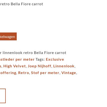
retro Bella Fiore carrot
nkelwagen
 linnenlook retro Bella Fiore carrot
nstleder per meter
Tags:
Exclusive
s
,
High Velvet
,
Joep Nijhoff
,
Linnenlook
,
offering
,
Retro
,
Stof per meter
,
Vintage
,