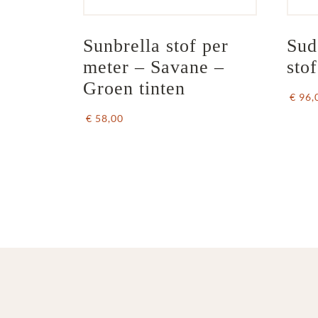
Sunbrella stof per 
Sud
meter – Savane – 
sto
Groen tinten
€ 96,
€ 58,00