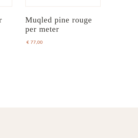
r 
Muqled pine rouge 
per meter
€ 77,00