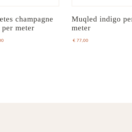
etes champagne 
Muqled indigo pe
f per meter
meter
00
€ 77,00