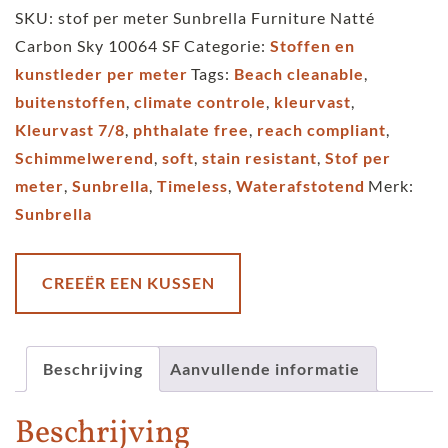
meter
SKU:
stof per meter Sunbrella Furniture Natté
Timeless
Carbon Sky 10064 SF
Categorie:
Stoffen en
Sunbrella
kunstleder per meter
Tags:
Beach cleanable
,
Furniture
buitenstoffen
,
climate controle
,
kleurvast
,
Natté
Kleurvast 7/8
,
phthalate free
,
reach compliant
,
Carbon
Schimmelwerend
,
soft
,
stain resistant
,
Stof per
Sky
meter
,
Sunbrella
,
Timeless
,
Waterafstotend
Merk:
10064
Sunbrella
SF
aantal
CREEËR EEN KUSSEN
Beschrijving
Aanvullende informatie
Beschrijving