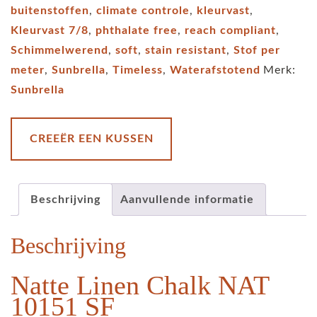
buitenstoffen
,
climate controle
,
kleurvast
,
Linen
Kleurvast 7/8
,
phthalate free
,
reach compliant
,
Chalk
Schimmelwerend
,
soft
,
stain resistant
,
Stof per
NAT
meter
,
Sunbrella
,
Timeless
,
Waterafstotend
Merk:
10151
Sunbrella
SF
aantal
CREEËR EEN KUSSEN
Beschrijving
Aanvullende informatie
Beschrijving
Natte Linen Chalk NAT
10151 SF