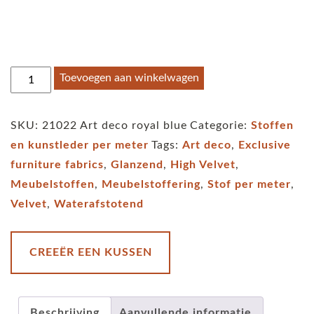
Stof
Toevoegen aan winkelwagen
per
meter
SKU:
21022 Art deco royal blue
Categorie:
Stoffen
velvet
en kunstleder per meter
Tags:
Art deco
,
Exclusive
Art
furniture fabrics
,
Glanzend
,
High Velvet
,
deco
Meubelstoffen
,
Meubelstoffering
,
Stof per meter
,
blauw
Velvet
,
Waterafstotend
aantal
CREEËR EEN KUSSEN
Beschrijving
Aanvullende informatie