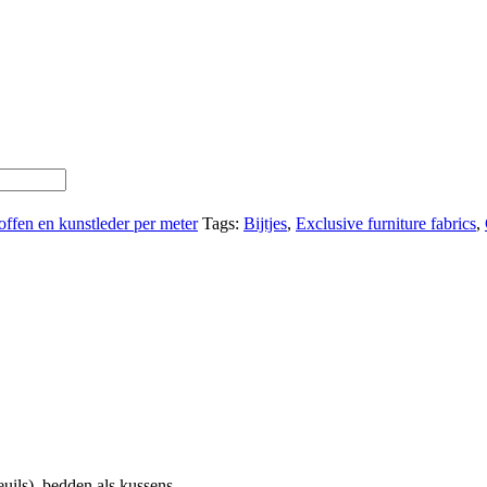
offen en kunstleder per meter
Tags:
Bijtjes
,
Exclusive furniture fabrics
,
uils), bedden als kussens.