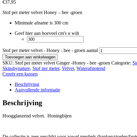
€
37,95
Stof per meter velvet Honey – bee -groen
Minimale afname is 300 cm
Geef hier aan hoeveel cm's u wilt
Stof per meter velvet - Honey - bee - groen aantal
Toevoegen aan winkelwagen
SKU:
Stof per meter velvet Ginger -Honey - bee -groen
Categorie:
St
Skinsbynature
,
Stof per meter
,
Velvet
,
Waterafstotend
Creeër een kussen
Beschrijving
Aanvullende informatie
Beschrijving
Hoogglanzend velvet. Honingbijen
De collectie is zeer geschikt voor zowel meubels (banken/stoelen/faute