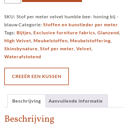
per
meter
SKU:
Stof per meter velvet humble bee- honing bij -
velvet
blauw
Categorie:
Stoffen en kunstleder per meter
humble
Tags:
Bijtjes
,
Exclusive furniture fabrics
,
Glanzend
,
bee-
High Velvet
,
Meubelstoffen
,
Meubelstoffering
,
honing
Skinsbynature
,
Stof per meter
,
Velvet
,
bij
Waterafstotend
-
blauw
aantal
CREEËR EEN KUSSEN
Beschrijving
Aanvullende informatie
Beschrijving