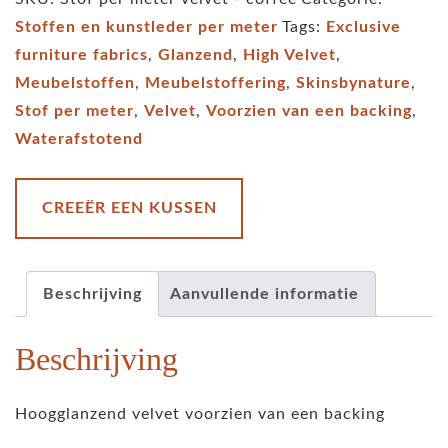
velvet
Stoffen en kunstleder per meter
Tags:
Exclusive
-
furniture fabrics
,
Glanzend
,
High Velvet
,
Italian
Meubelstoffen
,
Meubelstoffering
,
Skinsbynature
,
-
Stof per meter
,
Velvet
,
Voorzien van een backing
,
coffee
Waterafstotend
aantal
CREEËR EEN KUSSEN
Beschrijving
Aanvullende informatie
Beschrijving
Hoogglanzend velvet voorzien van een backing