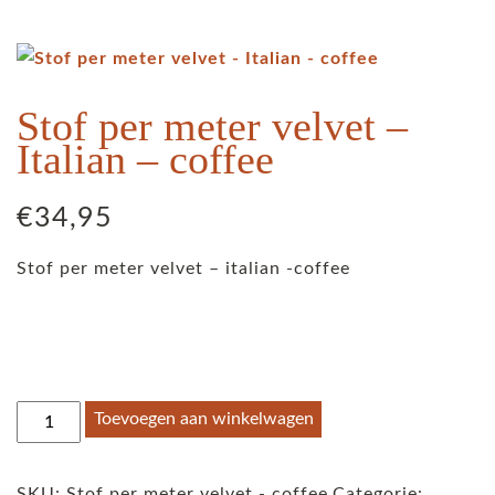
Stof per meter velvet –
Italian – coffee
€
34,95
Stof per meter velvet – italian -coffee
Stof
Toevoegen aan winkelwagen
per
meter
SKU:
Stof per meter velvet - coffee
Categorie: