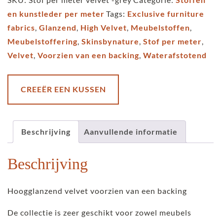
velvet
en kunstleder per meter
Tags:
Exclusive furniture
-
fabrics
,
Glanzend
,
High Velvet
,
Meubelstoffen
,
Italian
Meubelstoffering
,
Skinsbynature
,
Stof per meter
,
-
Velvet
,
Voorzien van een backing
,
Waterafstotend
grey
aantal
CREEËR EEN KUSSEN
Beschrijving
Aanvullende informatie
Beschrijving
Hoogglanzend velvet voorzien van een backing
De collectie is zeer geschikt voor zowel meubels