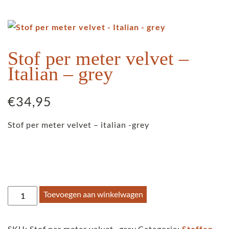
Stof per meter velvet –
Italian – grey
€
34,95
Stof per meter velvet – italian -grey
Stof
Toevoegen aan winkelwagen
per
meter
SKU:
Stof per meter velvet -grey
Categorie:
Stoffen