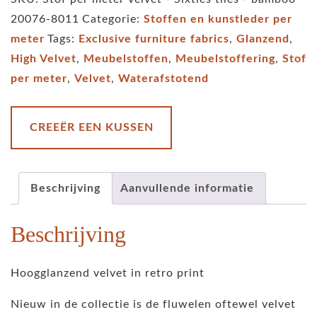
velvet
20076-8011
Categorie:
Stoffen en kunstleder per
-
meter
Tags:
Exclusive furniture fabrics
,
Glanzend
,
Sixties
High Velvet
,
Meubelstoffen
,
Meubelstoffering
,
Stof
tiles
per meter
,
Velvet
,
Waterafstotend
-
bamboo
aantal
CREEËR EEN KUSSEN
Beschrijving
Aanvullende informatie
Beschrijving
Hoogglanzend velvet in retro print
Nieuw in de collectie is de fluwelen oftewel velvet