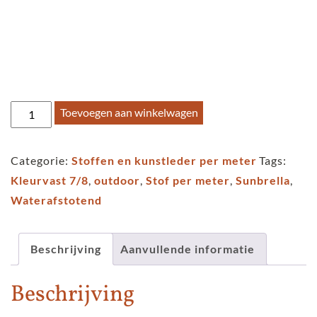
Sunbrella
Toevoegen aan winkelwagen
stof
per
Categorie:
Stoffen en kunstleder per meter
Tags:
meter
Kleurvast 7/8
,
outdoor
,
Stof per meter
,
Sunbrella
,
-
Waterafstotend
Savane
-
Groen
Beschrijving
Aanvullende informatie
tinten
Beschrijving
aantal