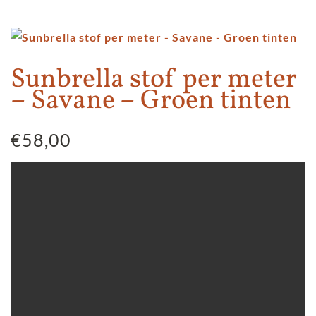
Sunbrella stof per meter
– Savane – Groen tinten
€
58,00