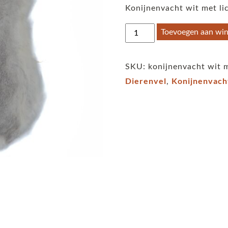
Konijnenvacht wit met lic
Konijnenvacht
Toevoegen aan wi
mix
wit
SKU:
konijnenvacht wit m
met
Dierenvel
Konijnenvach
,
lichtgrijs
aantal