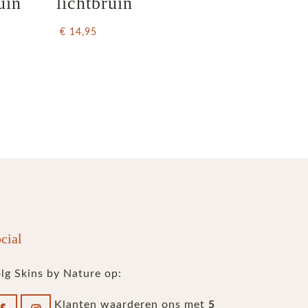
uin
lichtbruin
€ 14,95
cial
lg Skins by Nature op:
5
Klanten waarderen ons met