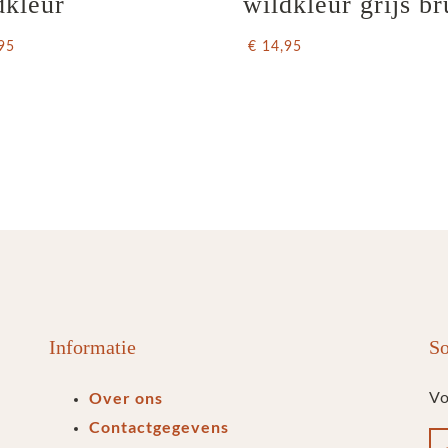
dkleur
wildkleur grijs br
95
€ 14,95
Informatie
So
Over ons
Vo
Contactgegevens