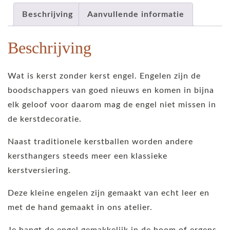
stuks,
kunstwerkje
Beschrijving
Aanvullende informatie
voor
Beschrijving
in
je
kerstboom!
Wat is kerst zonder kerst engel. Engelen zijn de
aantal
boodschappers van goed nieuws en komen in bijna
elk geloof voor daarom mag de engel niet missen in
de kerstdecoratie.
Naast traditionele kerstballen worden andere
kersthangers steeds meer een klassieke
kerstversiering.
Deze kleine engelen zijn gemaakt van echt leer en
met de hand gemaakt in ons atelier.
Je hangt de engel gemakkelijk in de boom of ergens