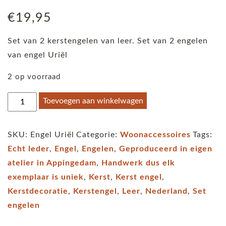
€
19,95
Set van 2 kerstengelen van leer. Set van 2 engelen
van engel Uriël
2 op voorraad
Kerst
Toevoegen aan winkelwagen
engel
Uriël
SKU:
Engel Uriël
Categorie:
Woonaccessoires
Tags:
van
Echt leder
,
Engel
,
Engelen
,
Geproduceerd in eigen
leer,
atelier in Appingedam
,
Handwerk dus elk
een
exemplaar is uniek
,
Kerst
,
Kerst engel
,
set
Kerstdecoratie
,
Kerstengel
,
Leer
,
Nederland
,
Set
van
engelen
2