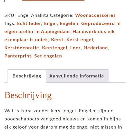
engel
van
SKU:
Engel Anakita
Categorie:
Woonaccessoires
leer
Tags:
Echt leder
,
Engel
,
Engelen
,
Geproduceerd in
Anakita
eigen atelier in Appingedam
,
Handwerk dus elk
een
exemplaar is uniek
,
Kerst
,
Kerst engel
,
set
Kerstdecoratie
,
Kerstengel
,
Leer
,
Nederland
,
van
Panterprint
,
Set engelen
2
stuks,
kunstwerkje
Beschrijving
Aanvullende informatie
voor
Beschrijving
in
je
kerstboom!
Wat is kerst zonder kerst engel. Engelen zijn de
aantal
boodschappers van goed nieuws en komen in bijna
elk geloof voor daarom mag de engel niet missen in