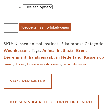
Kussen
Toevoegen aan winkelwagen
animal
instinct
SKU:
Kussen animal instinct -Sika bronze
Categorie:
-
Woonkussens
Tags:
Animal instincts
,
Brons
,
Sika
Dierenprint
,
handgemaakt in Nederland
,
Kussen op
bronze
maat
,
Luxe
,
Luxewoonkussen
,
woonkussen
aantal
SFOF PER METER
KUSSEN SIKA ALLE KLEUREN OP EEN RIJ