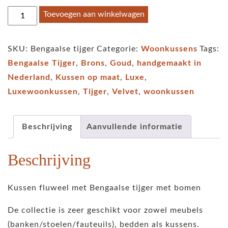
Kussen
Toevoegen aan winkelwagen
Bengaalse
tijger
SKU:
Bengaalse tijger
Categorie:
Woonkussens
Tags:
met
Bengaalse Tijger
,
Brons
,
Goud
,
handgemaakt in
bomen
Nederland
,
Kussen op maat
,
Luxe
,
aantal
Luxewoonkussen
,
Tijger
,
Velvet
,
woonkussen
Beschrijving
Aanvullende informatie
Beschrijving
Kussen fluweel met Bengaalse tijger met bomen
De collectie is zeer geschikt voor zowel meubels
(banken/stoelen/fauteuils), bedden als kussens.