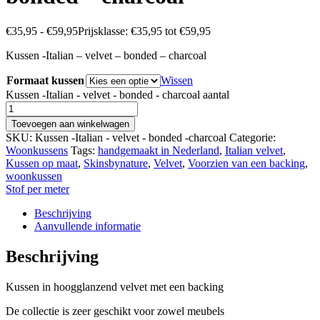
€
35,95
-
€
59,95
Prijsklasse: €35,95 tot €59,95
Kussen -Italian – velvet – bonded – charcoal
Formaat kussen
Wissen
Kussen -Italian - velvet - bonded - charcoal aantal
Toevoegen aan winkelwagen
SKU:
Kussen -Italian - velvet - bonded -charcoal
Categorie:
Woonkussens
Tags:
handgemaakt in Nederland
,
Italian velvet
,
Kussen op maat
,
Skinsbynature
,
Velvet
,
Voorzien van een backing
,
woonkussen
Stof per meter
Beschrijving
Aanvullende informatie
Beschrijving
Kussen in hoogglanzend velvet met een backing
De collectie is zeer geschikt voor zowel meubels