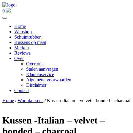
0
Home
Webshop
Schuimrubber
Kussens op maat
Merken
Reviews
Over
Over ons
Stalen aanvragen
Klantenservice
Algemene voorwaarden
Disclaimer
Contact
Home
/
Woonkussens
/ Kussen -Italian – velvet – bonded – charcoal
Kussen -Italian – velvet –
bonded – charcoal