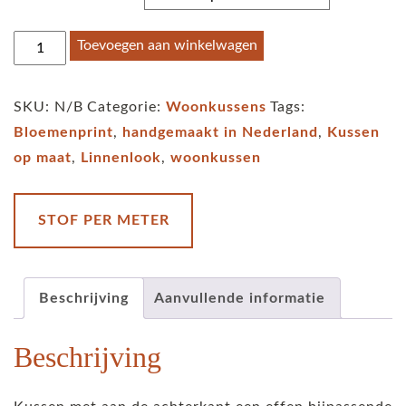
Kussen
Toevoegen aan winkelwagen
Linnenlook
Bali
SKU:
N/B
Categorie:
Woonkussens
Tags:
bloemen
Bloemenprint
,
handgemaakt in Nederland
,
Kussen
groen
op maat
,
Linnenlook
,
woonkussen
aantal
STOF PER METER
Beschrijving
Aanvullende informatie
Beschrijving