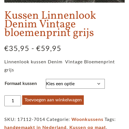
Kussen Linnenlook
Denim Vintage
bloemenprint grijs
Prijsklasse:
€
35,95
-
€
59,95
€35,95
Linnenlook kussen Denim Vintage Bloemenprint
tot
grijs
€59,95
Formaat kussen
Kussen
Toevoegen aan winkelwagen
Linnenlook
Denim
SKU:
17112-7014
Categorie:
Woonkussens
Tags:
Vintage
handgemaakt in Nederland
,
Kussen op maat
,