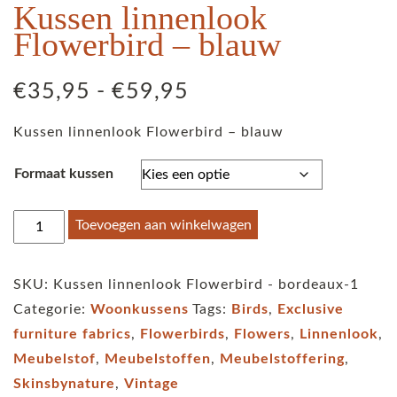
Kussen linnenlook
Flowerbird – blauw
Prijsklasse:
€
35,95
-
€
59,95
€35,95
Kussen linnenlook Flowerbird – blauw
tot
€59,95
Formaat kussen
Kussen
Toevoegen aan winkelwagen
linnenlook
Flowerbird
SKU:
Kussen linnenlook Flowerbird - bordeaux-1
-
Categorie:
Woonkussens
Tags:
Birds
,
Exclusive
blauw
furniture fabrics
,
Flowerbirds
,
Flowers
,
Linnenlook
,
aantal
Meubelstof
,
Meubelstoffen
,
Meubelstoffering
,
Skinsbynature
,
Vintage