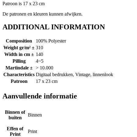
Patroon is 17 x 23 cm
De patronen en kleuren kunnen afwijken.
ADDITIONAL INFORMATION
Composition
100% Polyester
Weight gr/m² ±
310
Width in cm ±
140
Pilling
4~5
Martindale ±
> 10.000
Characteristics
Digitaal bedrukken, Vintage, linnenlook
Patroon
17 x 23 cm
Aanvullende informatie
Binnen of
Binnen
buiten
Effen of
Print
Print