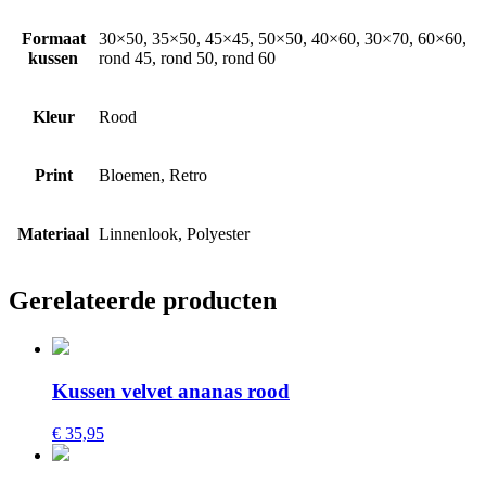
Formaat
30×50, 35×50, 45×45, 50×50, 40×60, 30×70, 60×60,
kussen
rond 45, rond 50, rond 60
Kleur
Rood
Print
Bloemen, Retro
Materiaal
Linnenlook, Polyester
Gerelateerde producten
Kussen velvet ananas rood
€ 35,95