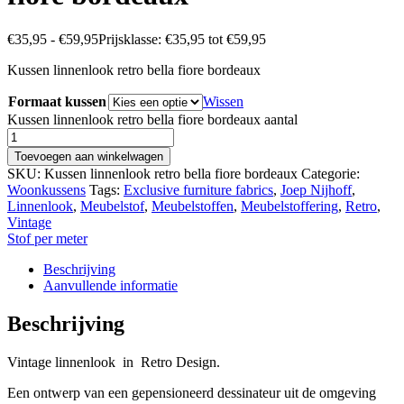
€
35,95
-
€
59,95
Prijsklasse: €35,95 tot €59,95
Kussen linnenlook retro bella fiore bordeaux
Formaat kussen
Wissen
Kussen linnenlook retro bella fiore bordeaux aantal
Toevoegen aan winkelwagen
SKU:
Kussen linnenlook retro bella fiore bordeaux
Categorie:
Woonkussens
Tags:
Exclusive furniture fabrics
,
Joep Nijhoff
,
Linnenlook
,
Meubelstof
,
Meubelstoffen
,
Meubelstoffering
,
Retro
,
Vintage
Stof per meter
Beschrijving
Aanvullende informatie
Beschrijving
Vintage linnenlook in Retro Design.
Een ontwerp van een gepensioneerd dessinateur uit de omgeving