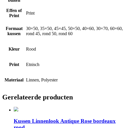
buiten
Effen of
Print
Print
Formaat
30×50, 35×50, 45×45, 50×50, 40×60, 30×70, 60×60,
kussen
rond 45, rond 50, rond 60
Kleur
Rood
Print
Etnisch
Materiaal
Linnen, Polyester
Gerelateerde producten
Kussen Linnenlook Antique Rose bordeaux
rood