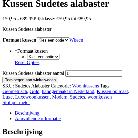
Kussen Sudetes alabaster
€
59,95
-
€
89,95
Prijsklasse: €59,95 tot €89,95
Kussen Sudetes alabaster
Formaat kussen
Wissen
*
Formaat kussen
Reset Opties
Kussen Sudetes alabaster aantal
Toevoegen aan winkelwagen
SKU:
Sudetes Alabaster
Categorie:
Woonkussens
Tags:
Geometrisch
,
Gold
,
handgemaakt in Nederland
,
Kussen op maat
,
Luxe
,
Luxewoonkussen
,
Modern
,
Sudetes
,
woonkussen
Stof per meter
Beschrijving
Aanvullende informatie
Beschrijving