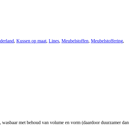
derland
,
Kussen op maat
,
Lines
,
Meubelstoffen
,
Meubelstoffering
,
eit, wasbaar met behoud van volume en vorm (daardoor duurzamer dan