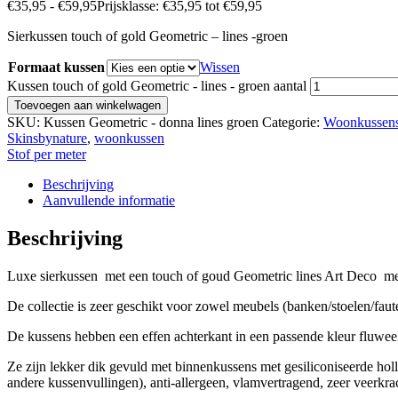
€
35,95
-
€
59,95
Prijsklasse: €35,95 tot €59,95
Sierkussen touch of gold Geometric – lines -groen
Formaat kussen
Wissen
Kussen touch of gold Geometric - lines - groen aantal
Toevoegen aan winkelwagen
SKU:
Kussen Geometric - donna lines groen
Categorie:
Woonkussen
Skinsbynature
,
woonkussen
Stof per meter
Beschrijving
Aanvullende informatie
Beschrijving
Luxe sierkussen met een touch of goud Geometric lines Art Deco met 
De collectie is zeer geschikt voor zowel meubels (banken/stoelen/faute
De kussens hebben een effen achterkant in een passende kleur fluwee
Ze zijn lekker dik gevuld met binnenkussens met gesiliconiseerde h
andere kussenvullingen), anti-allergeen, vlamvertragend, zeer veerkrach