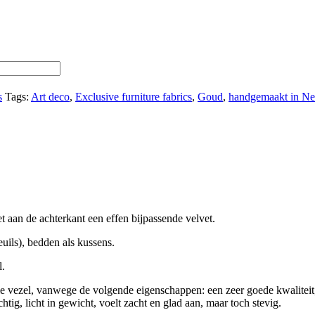
s
Tags:
Art deco
,
Exclusive furniture fabrics
,
Goud
,
handgemaakt in Ne
aan de achterkant een effen bijpassende velvet.
uils), bedden als kussens.
l.
olle vezel, vanwege de volgende eigenschappen: een zeer goede kwalit
tig, licht in gewicht, voelt zacht en glad aan, maar toch stevig.