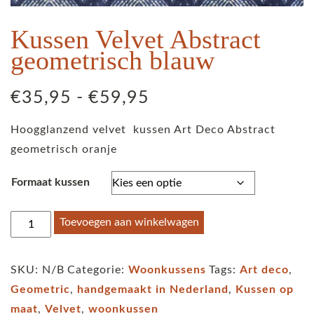
Kussen Velvet Abstract
geometrisch blauw
Prijsklasse:
€
35,95
-
€
59,95
€35,95
Hoogglanzend velvet kussen Art Deco Abstract
tot
geometrisch oranje
€59,95
Formaat kussen
Kussen
Toevoegen aan winkelwagen
Velvet
Abstract
SKU:
N/B
Categorie:
Woonkussens
Tags:
Art deco
,
geometrisch
Geometric
,
handgemaakt in Nederland
,
Kussen op
blauw
maat
,
Velvet
,
woonkussen