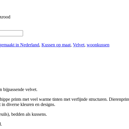
uxrood
gemaakt in Nederland
,
Kussen op maat
,
Velvet
,
woonkussen
 bijpassende velvet.
hippe prints met veel warme tinten met verfijnde structuren. Dierenprints
t in diverse kleuren en designs.
uils), bedden als kussens.
l.