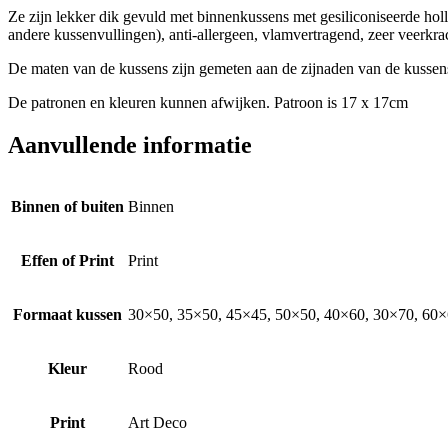
Ze zijn lekker dik gevuld met binnenkussens met gesiliconiseerde h
andere kussenvullingen), anti-allergeen, vlamvertragend, zeer veerkrach
De maten van de kussens zijn gemeten aan de zijnaden van de kussen
De patronen en kleuren kunnen afwijken. Patroon is 17 x 17cm
Aanvullende informatie
Binnen of buiten
Binnen
Effen of Print
Print
Formaat kussen
30×50, 35×50, 45×45, 50×50, 40×60, 30×70, 60×6
Kleur
Rood
Print
Art Deco