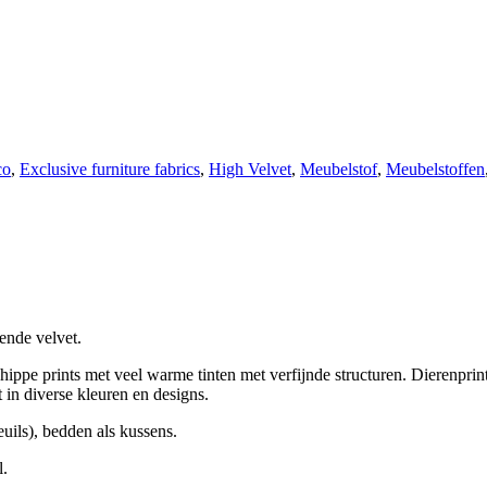
co
,
Exclusive furniture fabrics
,
High Velvet
,
Meubelstof
,
Meubelstoffen
ende velvet.
hippe prints met veel warme tinten met verfijnde structuren. Dierenprints
t in diverse kleuren en designs.
uils), bedden als kussens.
l.