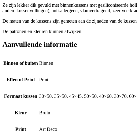
Ze zijn lekker dik gevuld met binnenkussens met gesiliconiseerde h
andere kussenvullingen), anti-allergeen, vlamvertragend, zeer veerkrach
De maten van de kussens zijn gemeten aan de zijnaden van de kussen
De patronen en kleuren kunnen afwijken.
Aanvullende informatie
Binnen of buiten
Binnen
Effen of Print
Print
Formaat kussen
30×50, 35×50, 45×45, 50×50, 40×60, 30×70, 60×6
Kleur
Bruin
Print
Art Deco