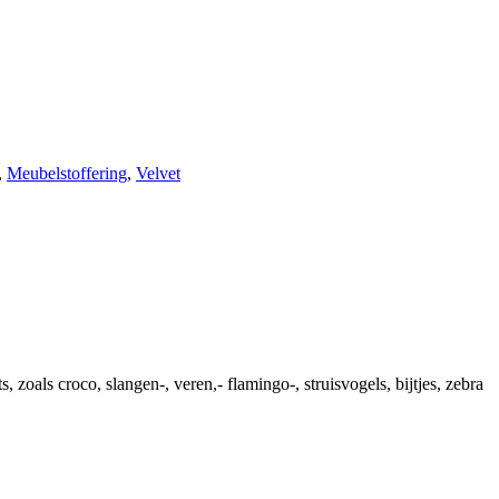
,
Meubelstoffering
,
Velvet
, zoals croco, slangen-, veren,- flamingo-, struisvogels, bijtjes, zebra