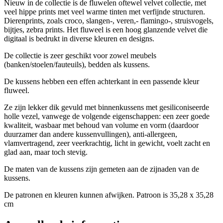
Nieuw in de collectie is de fluwelen oftewel velvet collectie, met
veel hippe prints met veel warme tinten met verfijnde structuren.
Dierenprints, zoals croco, slangen-, veren,- flamingo-, struisvogels,
bijtjes, zebra prints. Het fluweel is een hoog glanzende velvet die
digitaal is bedrukt in diverse kleuren en designs.
De collectie is zeer geschikt voor zowel meubels
(banken/stoelen/fauteuils), bedden als kussens.
De kussens hebben een effen achterkant in een passende kleur
fluweel.
Ze zijn lekker dik gevuld met binnenkussens met gesiliconiseerde
holle vezel, vanwege de volgende eigenschappen: een zeer goede
kwaliteit, wasbaar met behoud van volume en vorm (daardoor
duurzamer dan andere kussenvullingen), anti-allergeen,
vlamvertragend, zeer veerkrachtig, licht in gewicht, voelt zacht en
glad aan, maar toch stevig.
De maten van de kussens zijn gemeten aan de zijnaden van de
kussens.
De patronen en kleuren kunnen afwijken. Patroon is 35,28 x 35,28
cm