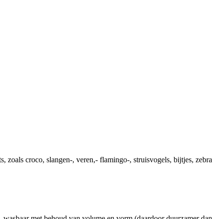
, zoals croco, slangen-, veren,- flamingo-, struisvogels, bijtjes, zebra
eit, wasbaar met behoud van volume en vorm (daardoor duurzamer dan