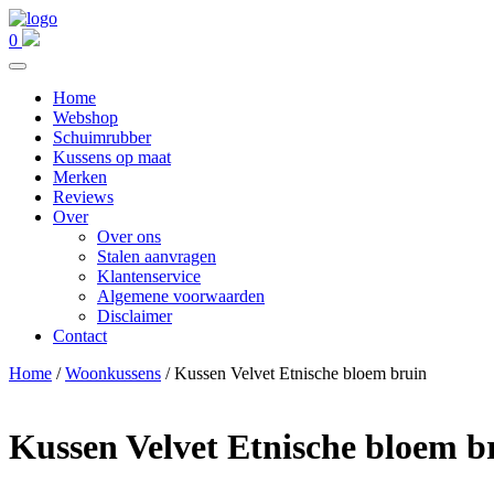
0
Home
Webshop
Schuimrubber
Kussens op maat
Merken
Reviews
Over
Over ons
Stalen aanvragen
Klantenservice
Algemene voorwaarden
Disclaimer
Contact
Home
/
Woonkussens
/ Kussen Velvet Etnische bloem bruin
Kussen Velvet Etnische bloem b