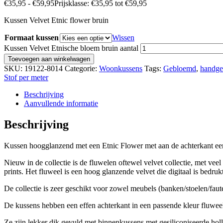
€
35,95
-
€
59,95
Prijsklasse: €35,95 tot €59,95
Kussen Velvet Etnic flower bruin
Formaat kussen
Wissen
Kussen Velvet Etnische bloem bruin aantal
Toevoegen aan winkelwagen
SKU:
19122-8014
Categorie:
Woonkussens
Tags:
Gebloemd
,
handge
Stof per meter
Beschrijving
Aanvullende informatie
Beschrijving
Kussen hoogglanzend met een Etnic Flower met aan de achterkant een
Nieuw in de collectie is de fluwelen oftewel velvet collectie, met veel 
prints. Het fluweel is een hoog glanzende velvet die digitaal is bedruk
De collectie is zeer geschikt voor zowel meubels (banken/stoelen/faute
De kussens hebben een effen achterkant in een passende kleur fluwee
Ze zijn lekker dik gevuld met binnenkussens met gesiliconiseerde h