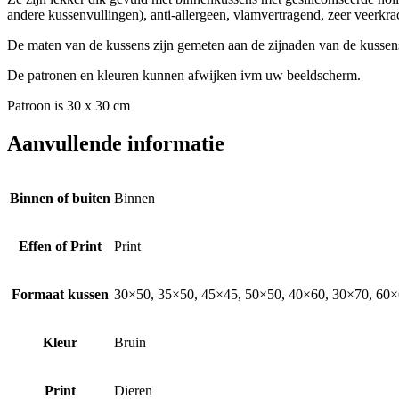
andere kussenvullingen), anti-allergeen, vlamvertragend, zeer veerkrach
De maten van de kussens zijn gemeten aan de zijnaden van de kussen
De patronen en kleuren kunnen afwijken ivm uw beeldscherm.
Patroon is 30 x 30 cm
Aanvullende informatie
Binnen of buiten
Binnen
Effen of Print
Print
Formaat kussen
30×50, 35×50, 45×45, 50×50, 40×60, 30×70, 60×6
Kleur
Bruin
Print
Dieren