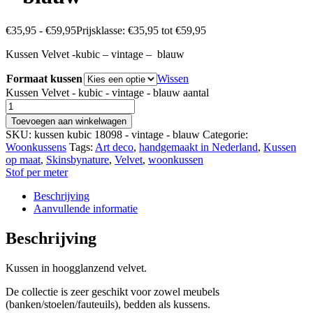
€
35,95
-
€
59,95
Prijsklasse: €35,95 tot €59,95
Kussen Velvet -kubic – vintage – blauw
Formaat kussen
Wissen
Kussen Velvet - kubic - vintage - blauw aantal
Toevoegen aan winkelwagen
SKU:
kussen kubic 18098 - vintage - blauw
Categorie:
Woonkussens
Tags:
Art deco
,
handgemaakt in Nederland
,
Kussen
op maat
,
Skinsbynature
,
Velvet
,
woonkussen
Stof per meter
Beschrijving
Aanvullende informatie
Beschrijving
Kussen in hoogglanzend velvet.
De collectie is zeer geschikt voor zowel meubels
(banken/stoelen/fauteuils), bedden als kussens.