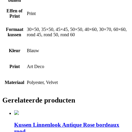
buiten
Effen of
Print
Print
Formaat
30×50, 35×50, 45×45, 50×50, 40×60, 30×70, 60×60,
kussen
rond 45, rond 50, rond 60
Kleur
Blauw
Print
Art Deco
Materiaal
Polyester, Velvet
Gerelateerde producten
Kussen Linnenlook Antique Rose bordeaux
rood