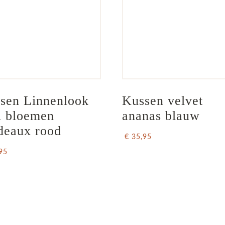
sen Linnenlook 
Kussen velvet 
i bloemen 
ananas blauw
deaux rood
€ 35,95
95