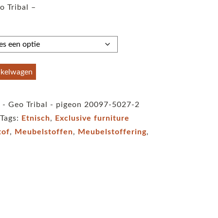
o Tribal –
tot
€59,95
nkelwagen
a - Geo Tribal - pigeon 20097-5027-2
Tags:
Etnisch
,
Exclusive furniture
tof
,
Meubelstoffen
,
Meubelstoffering
,