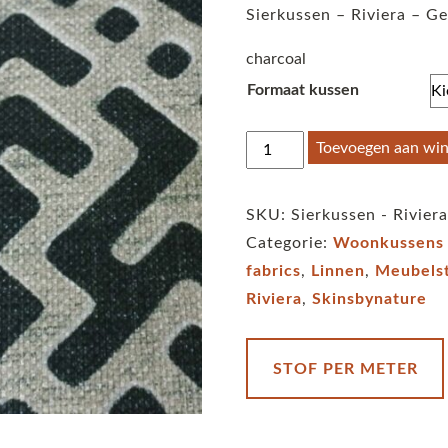
Sierkussen – Riviera – Ge
charcoal
Formaat kussen
Sierkussen
Toevoegen aan wi
-
Riviera
SKU:
Sierkussen - Rivier
-
Categorie:
Woonkussens
Geo
fabrics
,
Linnen
,
Meubels
Tribal
Riviera
,
Skinsbynature
-
charcoal
aantal
STOF PER METER