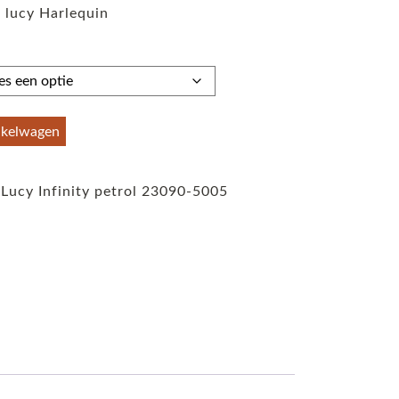
 lucy Harlequin
tot
€59,95
nkelwagen
 Lucy Infinity petrol 23090-5005