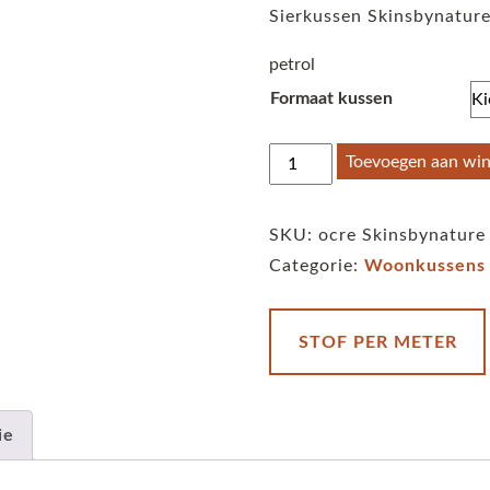
Sierkussen Skinsbynature
petrol
Formaat kussen
Sierkussen
Toevoegen aan wi
Skinsbynature
Lucy
SKU:
ocre Skinsbynature
Infinity
Categorie:
Woonkussens
petrol
aantal
STOF PER METER
ie