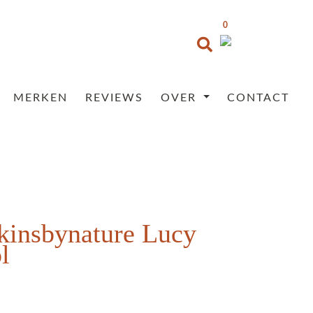
0
MERKEN
REVIEWS
OVER
CONTACT
kinsbynature Lucy
l
Prijsklasse:
€35,95