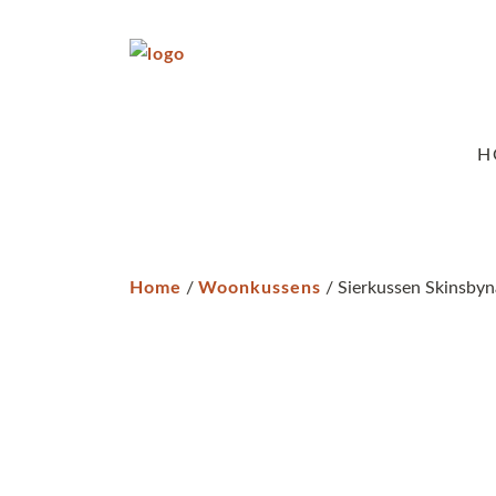
H
Home
/
Woonkussens
/ Sierkussen Skinsbyna