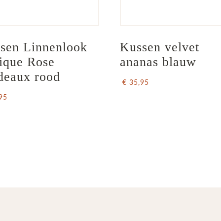
sen Linnenlook  
Kussen velvet 
ique Rose 
ananas blauw
deaux rood
€ 35,95
95