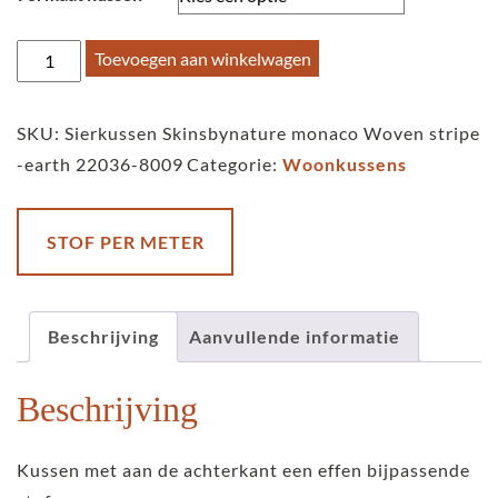
Sierkussen
Toevoegen aan winkelwagen
Skinsbynature
monaco
SKU:
Sierkussen Skinsbynature monaco Woven stripe
Woven
-earth 22036-8009
Categorie:
Woonkussens
stripe
-
earth
STOF PER METER
aantal
Beschrijving
Aanvullende informatie
Beschrijving
Kussen met aan de achterkant een effen bijpassende