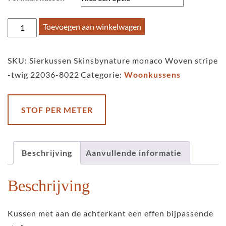
Sierkussen
Toevoegen aan winkelwagen
Skinsbynature
monaco
SKU:
Sierkussen Skinsbynature monaco Woven stripe
Woven
-twig 22036-8022
Categorie:
Woonkussens
stripe
-
earth
STOF PER METER
(kopie)
aantal
Beschrijving
Aanvullende informatie
Beschrijving
Kussen met aan de achterkant een effen bijpassende