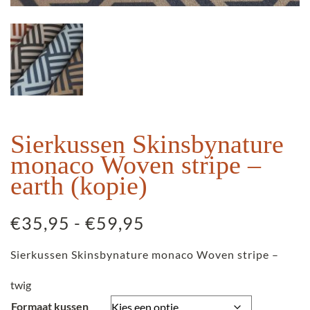
Sierkussen Skinsbynature
monaco Woven stripe –
earth (kopie)
Prijsklasse:
€
35,95
-
€
59,95
€35,95
Sierkussen Skinsbynature monaco Woven stripe –
tot
€59,95
twig
Formaat kussen