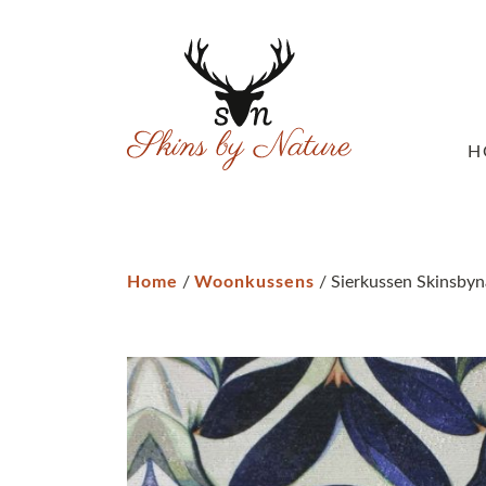
H
Home
/
Woonkussens
/ Sierkussen Skinsbyna