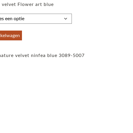
 velvet Flower art blue
tot
€59,95
nkelwagen
nature velvet ninfea blue 3089-5007