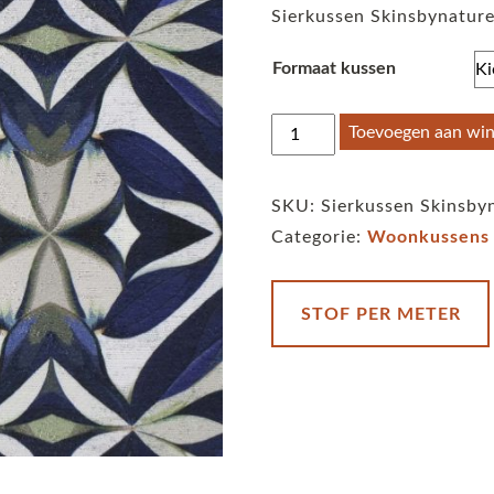
Sierkussen Skinsbynature
Formaat kussen
Sierkussen
Toevoegen aan wi
Skinsbynature
ninfea
SKU:
Sierkussen Skinsby
velvet
Categorie:
Woonkussens
blue
aantal
STOF PER METER