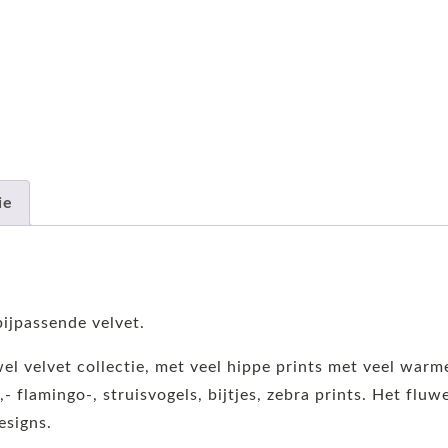
ie
ijpassende velvet.
wel velvet collectie, met veel hippe prints met veel warm
,- flamingo-, struisvogels, bijtjes, zebra prints. Het flu
esigns.