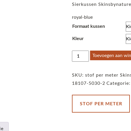
Sierkussen Skinsbynature
royal-blue
Formaat kussen
Kleur
Sierkussen
Toevoegen aan wi
Skinsbynature
striped
SKU:
stof per meter Skin
cube
18107-5030-2
Categorie
Donna
royal-
blue
STOF PER METER
aantal
ie