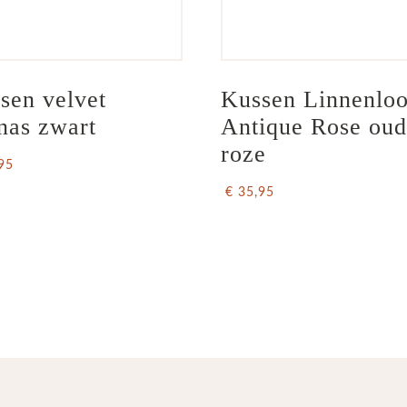
sen velvet 
Kussen Linnenloo
nas zwart
Antique Rose oud
roze
95
€ 35,95