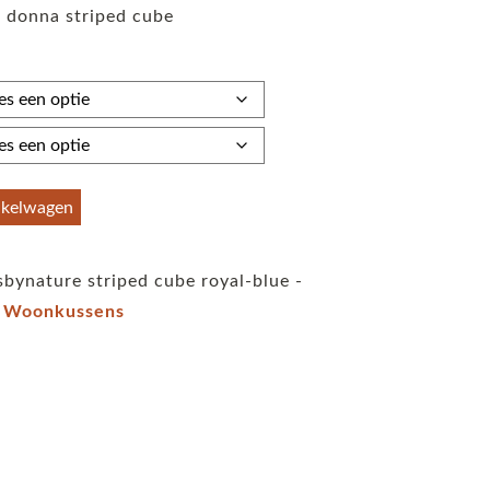
 donna striped cube
tot
€59,95
nkelwagen
sbynature striped cube royal-blue -
:
Woonkussens