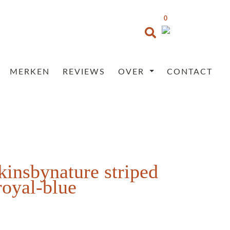
0
MERKEN
REVIEWS
OVER
CONTACT
kinsbynature striped
oyal-blue
Prijsklasse:
€35,95