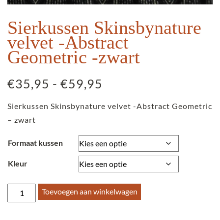
Sierkussen Skinsbynature
velvet -Abstract
Geometric -zwart
Prijsklasse:
€
35,95
-
€
59,95
€35,95
Sierkussen Skinsbynature velvet -Abstract Geometric
tot
– zwart
€59,95
Formaat kussen
Kleur
Sierkussen
Toevoegen aan winkelwagen
Skinsbynature
velvet