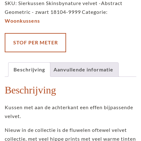
SKU:
Sierkussen Skinsbynature velvet -Abstract
-
Geometric - zwart 18104-9999
Categorie:
Abstract
Woonkussens
Geometric
-
zwart
STOF PER METER
aantal
Beschrijving
Aanvullende informatie
Beschrijving
Kussen met aan de achterkant een effen bijpassende
velvet.
Nieuw in de collectie is de fluwelen oftewel velvet
collectie, met veel hippe prints met veel warme tinten