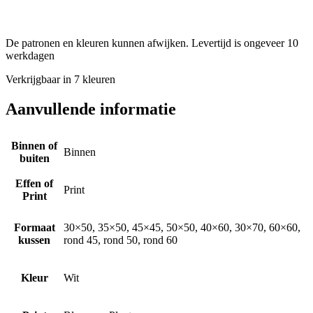
De patronen en kleuren kunnen afwijken. Levertijd is ongeveer 10
werkdagen
Verkrijgbaar in 7 kleuren
Aanvullende informatie
Binnen of
Binnen
buiten
Effen of
Print
Print
Formaat
30×50, 35×50, 45×45, 50×50, 40×60, 30×70, 60×60,
kussen
rond 45, rond 50, rond 60
Kleur
Wit