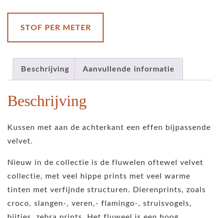
velvet
-
Hexagon
STOF PER METER
-
khaki
aantal
Beschrijving
Aanvullende informatie
Beschrijving
Kussen met aan de achterkant een effen bijpassende
velvet.
Nieuw in de collectie is de fluwelen oftewel velvet
collectie, met veel hippe prints met veel warme
tinten met verfijnde structuren. Dierenprints, zoals
croco, slangen-, veren,- flamingo-, struisvogels,
bijtjes, zebra prints. Het fluweel is een hoog