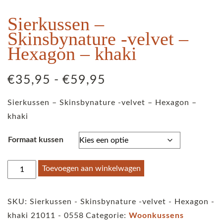
Sierkussen –
Skinsbynature -velvet –
Hexagon – khaki
Prijsklasse:
€
35,95
-
€
59,95
€35,95
Sierkussen – Skinsbynature -velvet – Hexagon –
tot
khaki
€59,95
Formaat kussen
Sierkussen
Toevoegen aan winkelwagen
-
Skinsbynature
SKU:
Sierkussen - Skinsbynature -velvet - Hexagon -
-
khaki 21011 - 0558
Categorie:
Woonkussens