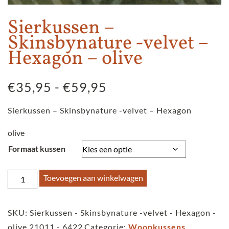
Sierkussen –
Skinsbynature -velvet –
Hexagon – olive
Prijsklasse:
€
35,95
-
€
59,95
€35,95
Sierkussen – Skinsbynature -velvet – Hexagon
tot
€59,95
olive
Formaat kussen
Sierkussen
Toevoegen aan winkelwagen
-
Skinsbynature
SKU:
Sierkussen - Skinsbynature -velvet - Hexagon -
-
olive 21011 - 6422
Categorie:
Woonkussens