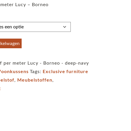
 meter Lucy – Borneo
tot
€59,95
nkelwagen
f per meter Lucy - Borneo - deep-navy
oonkussens
Exclusive furniture
Tags:
elstof
Meubelstoffen
,
,
t