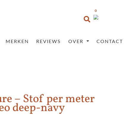
0
MERKEN
REVIEWS
OVER
CONTACT
re – Stof per meter
eo deep-navy
Prijsklasse:
€37,95