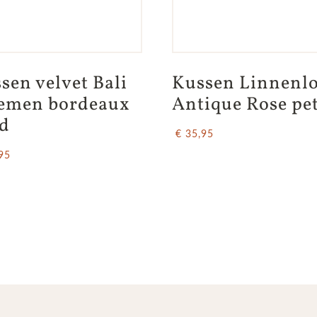
sen velvet Bali 
Kussen Linnenlo
emen bordeaux 
Antique Rose pe
d
€ 35,95
95