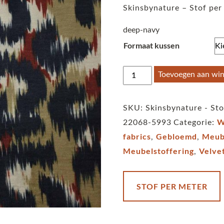
Skinsbynature – Stof per
deep-navy
Formaat kussen
Skinsbynature
Toevoegen aan wi
-
Stof
SKU:
Skinsbynature - Sto
per
W
22068-5993
Categorie:
meter
fabrics
Gebloemd
Meub
,
,
Lucy
Meubelstoffering
Velve
,
-
Borneo
deep-
STOF PER METER
navy
aantal