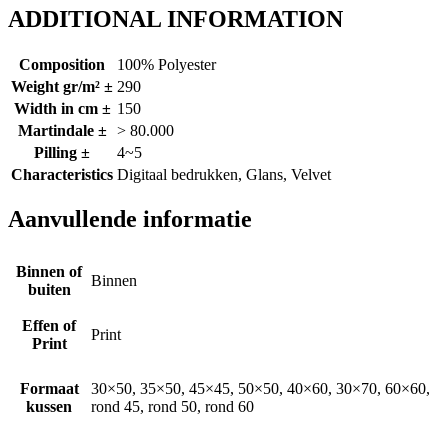
ADDITIONAL INFORMATION
Composition
100% Polyester
Weight gr/m² ±
290
Width in cm ±
150
Martindale ±
> 80.000
Pilling ±
4~5
Characteristics
Digitaal bedrukken, Glans, Velvet
Aanvullende informatie
Binnen of
Binnen
buiten
Effen of
Print
Print
Formaat
30×50, 35×50, 45×45, 50×50, 40×60, 30×70, 60×60,
kussen
rond 45, rond 50, rond 60