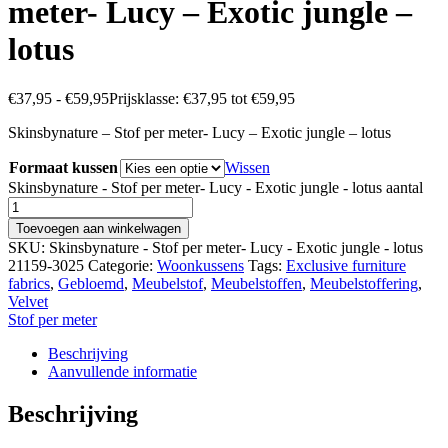
meter- Lucy – Exotic jungle –
lotus
€
37,95
-
€
59,95
Prijsklasse: €37,95 tot €59,95
Skinsbynature – Stof per meter- Lucy – Exotic jungle – lotus
Formaat kussen
Wissen
Skinsbynature - Stof per meter- Lucy - Exotic jungle - lotus aantal
Toevoegen aan winkelwagen
SKU:
Skinsbynature - Stof per meter- Lucy - Exotic jungle - lotus
21159-3025
Categorie:
Woonkussens
Tags:
Exclusive furniture
fabrics
,
Gebloemd
,
Meubelstof
,
Meubelstoffen
,
Meubelstoffering
,
Velvet
Stof per meter
Beschrijving
Aanvullende informatie
Beschrijving