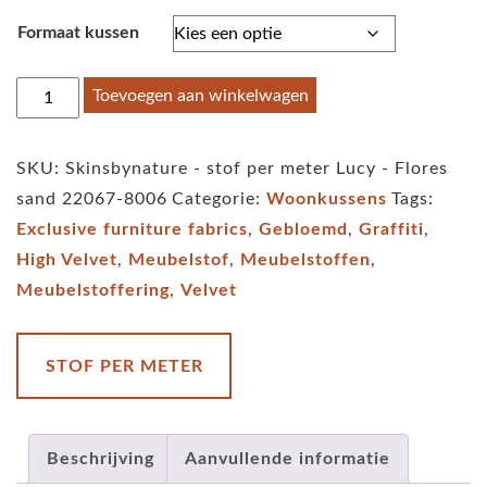
€59,95
Formaat kussen
Skinsbynature
Toevoegen aan winkelwagen
-
stof
SKU:
Skinsbynature - stof per meter Lucy - Flores
per
sand 22067-8006
Categorie:
Woonkussens
Tags:
meter
Exclusive furniture fabrics
,
Gebloemd
,
Graffiti
,
Lucy
High Velvet
,
Meubelstof
,
Meubelstoffen
,
-
Meubelstoffering
,
Velvet
FLores
-
sand
STOF PER METER
aantal
Beschrijving
Aanvullende informatie