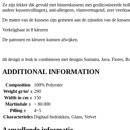
Ze zijn lekker dik gevuld met binnenkussens met gesiliconiseerde h
andere kussenvullingen), anti-allergeen, vlamvertragend, zeer veerkrach
De maten van de kussens zijn gemeten aan de zijnaden van de kussen
Verkrijgbaar in 8 kleuren
De patronen en kleuren kunnen afwijken.
dit design is leuk te combineren met designs Sumatra, Java, Flores, 
ADDITIONAL INFORMATION
Composition
100% Polyester
Weight gr/m² ±
290
Width in cm ±
150
Martindale ±
> 80.000
Pilling ±
4~5
Characteristics
Digitaal bedrukken, Glans, Velvet
Aanvullende informatie