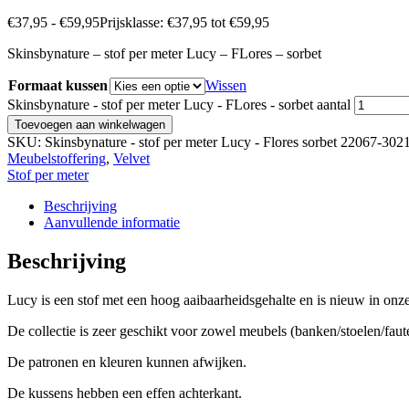
€
37,95
-
€
59,95
Prijsklasse: €37,95 tot €59,95
Skinsbynature – stof per meter Lucy – FLores – sorbet
Formaat kussen
Wissen
Skinsbynature - stof per meter Lucy - FLores - sorbet aantal
Toevoegen aan winkelwagen
SKU:
Skinsbynature - stof per meter Lucy - Flores sorbet 22067-302
Meubelstoffering
,
Velvet
Stof per meter
Beschrijving
Aanvullende informatie
Beschrijving
Lucy is een stof met een hoog aaibaarheidsgehalte en is nieuw in onze
De collectie is zeer geschikt voor zowel meubels (banken/stoelen/fau
De patronen en kleuren kunnen afwijken.
De kussens hebben een effen achterkant.