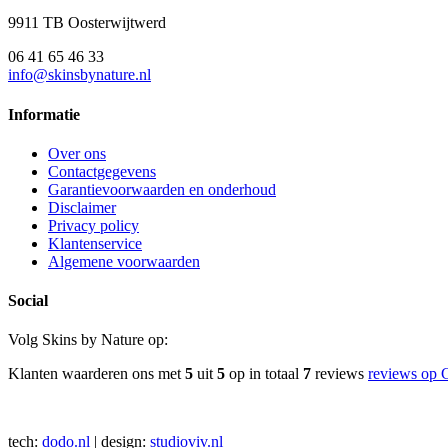
9911 TB Oosterwijtwerd
06 41 65 46 33
info@skinsbynature.nl
Informatie
Over ons
Contactgegevens
Garantievoorwaarden en onderhoud
Disclaimer
Privacy policy
Klantenservice
Algemene voorwaarden
Social
Volg Skins by Nature op:
Klanten waarderen ons met
5
uit
5
op in totaal
7
reviews
reviews op 
tech:
dodo.nl
|
design:
studioviv.nl